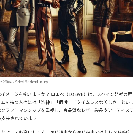
作成：SelectModernLuxury
イメージを抱きますか？ ロエベ（LOEWE）は、スペイン発祥の歴
テムを持つ人々には「洗練」「個性」「タイムレスな美しさ」とい
はクラフトマンシップを重視し、高品質なレザー製品やアーティス
ら支持されています。
によっても変化します。20代後半から30代前半ではトレンド感度