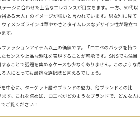
フステージに合わせた上品なエレガンスが目立ちます。一方、50代以
余裕ある大人」のイメージが強いと言われています。男女別に見て
、ウィメンズラインは華やかさとタイムレスなデザイン性が際立つ
います。
るファッションアイテム以上の価値です。「ロエベのバッグを持つ
たセンスや上品な趣味を表現することが可能です。SNSでも注目
用することで話題を集めるケースも少なくありません。このような
える人にとっても最適な選択肢と言えるでしょう。
ジを中心に、ターゲット層やブランドの魅力、他ブランドとの比
きます。これを読めば、ロエベがどのようなブランドで、どんな人
までご覧ください！