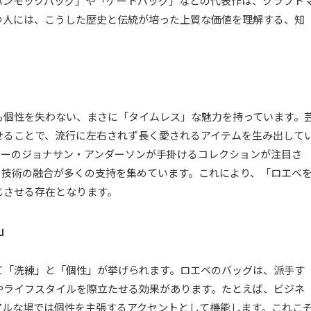
ハンモックバッグ」や「ゲートバッグ」などの代表作は、クラフト
つ人には、こうした歴史と伝統が培った上質な価値を理解する、知
も個性を失わない、まさに「タイムレス」な魅力を持っています。
せることで、流行に左右されず長く愛されるアイテムを生み出して
ターのジョナサン・アンダーソンが手掛けるコレクションが注目さ
ー技術の融合が多くの支持を集めています。これにより、「ロエベ
じさせる存在となります。
」
て「洗練」と「個性」が挙げられます。ロエベのバッグは、派手す
やライフスタイルを際立たせる効果があります。たとえば、ビジネ
アルな場では個性を主張するアクセントとして機能します。これこ