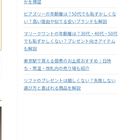
かを検証
ビアズリーの年齢層は？50代でも恥ずかしくな
い？高い理由や似てる安いブランドも解説
マリークワントの年齢層は？30代・40代・50代
でも恥ずかしくない？プレゼント向きアイテム
も解説
東京駅で買える佃煮のお土産おすすめ｜日持
ち・常温・改札内の売り場も紹介
リファのプレゼントは嬉しくない？失敗しない
選び方と喜ばれる商品を解説