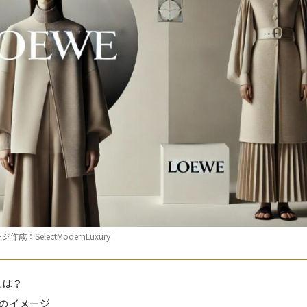
作成：SelectModernLuxury
とは？
のイメージ