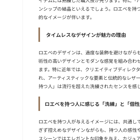
イテムには熟練した職人技が光ります。特に「
ンシップの結晶といえるでしょう。ロエベを持
的なイメージが伴います。
タイムレスなデザインが魅力の理由
ロエベのデザインは、過度な装飾を避けながら
術性の高いデザインとモダンな感覚を組み合わ
ます。特に近年では、クリエイティブディレク
れ、アーティスティックな要素と伝統的なレザ
持つ人」は流行を超えた洗練されたセンスを感
ロエベを持つ人に感じる「洗練」と「個性
ロエベを持つ人が与えるイメージには、共通し
ぎず控えめなデザインながらも、持つ人の感性
スシーンではエレガントな印象を与え、カジュ