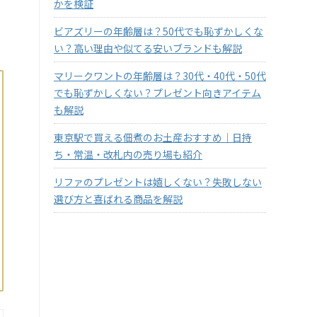
かを検証
ビアズリーの年齢層は？50代でも恥ずかしくな
い？高い理由や似てる安いブランドも解説
マリークワントの年齢層は？30代・40代・50代
でも恥ずかしくない？プレゼント向きアイテム
も解説
東京駅で買える佃煮のお土産おすすめ｜日持
ち・常温・改札内の売り場も紹介
リファのプレゼントは嬉しくない？失敗しない
選び方と喜ばれる商品を解説